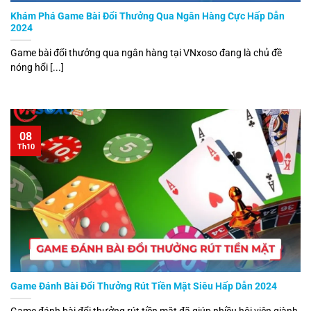
Khám Phá Game Bài Đổi Thưởng Qua Ngân Hàng Cực Hấp Dẫn
2024
Game bài đổi thưởng qua ngân hàng tại VNxoso đang là chủ đề
nóng hổi [...]
08
Th10
Game Đánh Bài Đổi Thưởng Rút Tiền Mặt Siêu Hấp Dẫn 2024
Game đánh bài đổi thưởng rút tiền mặt đã giúp nhiều hội viên giành