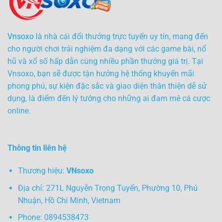
Vnsoxo
là nhà cái đổi thưởng trực tuyến uy tín, mang đến
cho người chơi trải nghiệm đa dạng với các game bài, nổ
hũ và xổ số hấp dẫn cùng nhiều phần thưởng giá trị. Tại
Vnsoxo, bạn sẽ được tận hưởng hệ thống khuyến mãi
phong phú, sự kiện đặc sắc và giao diện thân thiện dễ sử
dụng, là điểm đến lý tưởng cho những ai đam mê cá cược
online.
Thông tin liên hệ
Thương hiệu:
VNsoxo
Địa chỉ: 271L Nguyễn Trọng Tuyển, Phường 10, Phú
Nhuận, Hồ Chí Minh, Vietnam
Phone: 0894538473