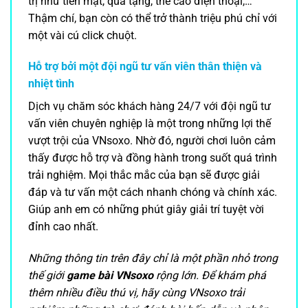
trị như tiền mặt, quà tặng, thẻ cào điện thoại,…
Thậm chí, bạn còn có thể trở thành triệu phú chỉ với
một vài cú click chuột.
Hỗ trợ bởi một đội ngũ tư vấn viên thân thiện và
nhiệt tình
Dịch vụ chăm sóc khách hàng 24/7 với đội ngũ tư
vấn viên chuyên nghiệp là một trong những lợi thế
vượt trội của VNsoxo. Nhờ đó, người chơi luôn cảm
thấy được hỗ trợ và đồng hành trong suốt quá trình
trải nghiệm. Mọi thắc mắc của bạn sẽ được giải
đáp và tư vấn một cách nhanh chóng và chính xác.
Giúp anh em có những phút giây giải trí tuyệt vời
đỉnh cao nhất.
Những thông tin trên đây chỉ là một phần nhỏ trong
thế giới
game bài VNsoxo
rộng lớn. Để khám phá
thêm nhiều điều thú vị, hãy cùng VNsoxo trải