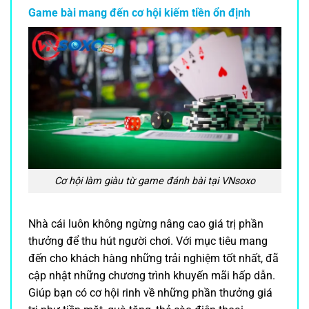
Game bài mang đến cơ hội kiếm tiền ổn định
Cơ hội làm giàu từ game đánh bài tại VNsoxo
Nhà cái luôn không ngừng nâng cao giá trị phần
thưởng để thu hút người chơi. Với mục tiêu mang
đến cho khách hàng những trải nghiệm tốt nhất, đã
cập nhật những chương trình khuyến mãi hấp dẫn.
Giúp bạn có cơ hội rinh về những phần thưởng giá