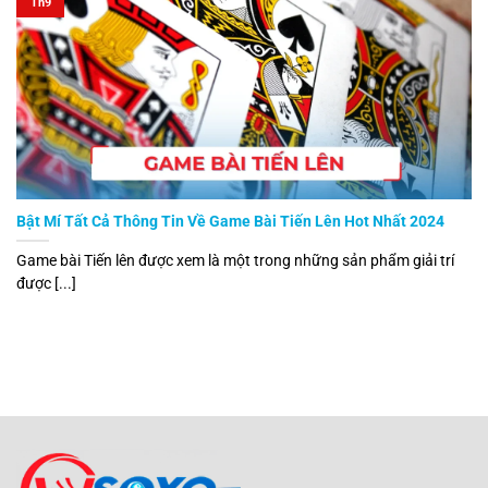
Th9
Bật Mí Tất Cả Thông Tin Về Game Bài Tiến Lên Hot Nhất 2024
Game bài Tiến lên được xem là một trong những sản phẩm giải trí
được [...]