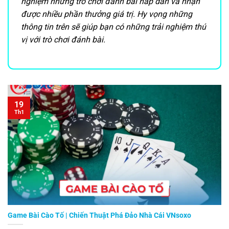
nghiệm những trò chơi đánh bài hấp dẫn và nhận
được nhiều phần thưởng giá trị.
Hy vọng những
thông tin trên sẽ giúp bạn có những trải nghiệm thú
vị với trò chơi đánh bài.
19
Th1
Game Bài Cào Tố | Chiến Thuật Phá Đảo Nhà Cái VNsoxo