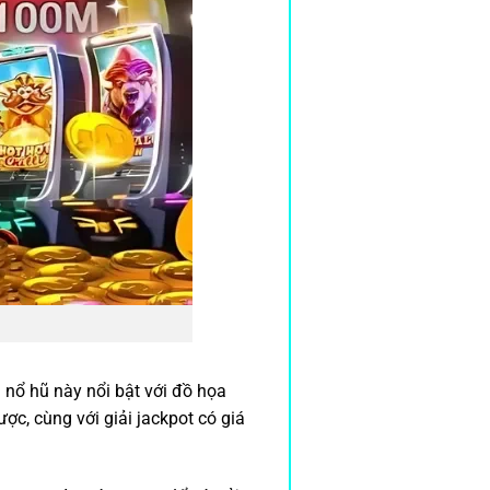
 nổ hũ này nổi bật với đồ họa
c, cùng với giải jackpot có giá