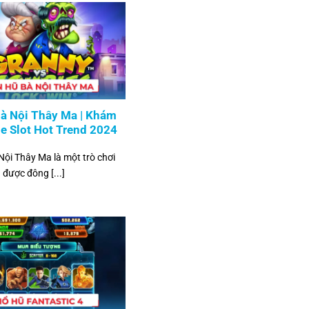
à Nội Thây Ma | Khám
 Slot Hot Trend 2024
Nội Thây Ma là một trò chơi
n được đông [...]