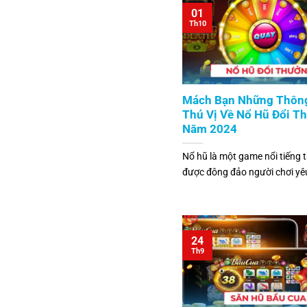
01
Th10
Mách Bạn Những Thông
Thú Vị Về Nổ Hũ Đổi T
Năm 2024
Nổ hũ là một game nổi tiếng 
được đông đảo người chơi yêu 
24
Th9