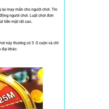
 lại may mắn cho người chơi. Trò
 đồng người chơi. Luật chơi đơn
t tiền mặt rất cao.
chơi này thường có 3 -5 cuộn và chỉ
 đại khác.