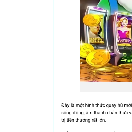
Đây là một hình thức quay hũ mới 
sống động, âm thanh chân thực và 
trị tiền thưởng rất lớn.