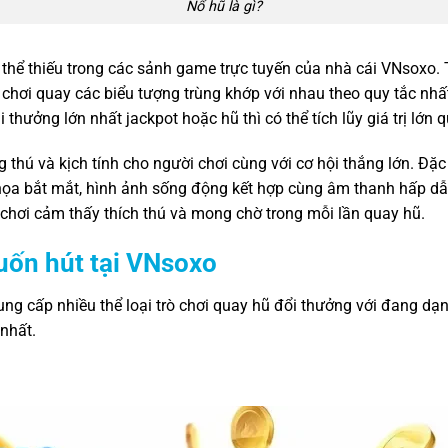
Nổ hũ là gì?
hể thiếu trong các sảnh game trực tuyến của nhà cái VNsoxo. 
chơi quay các biểu tượng trùng khớp với nhau theo quy tắc nhấ
i thưởng lớn nhất jackpot hoặc hũ thì có thể tích lũy giá trị lớn
 thú và kịch tính cho người chơi cùng với cơ hội thắng lớn. Đặc 
họa bắt mắt, hình ảnh sống động kết hợp cùng âm thanh hấp dẫn
chơi cảm thấy thích thú và mong chờ trong mỗi lần quay hũ.
cuốn hút tại VNsoxo
cung cấp nhiều thể loại trò chơi quay hũ đổi thưởng với đang d
nhất.