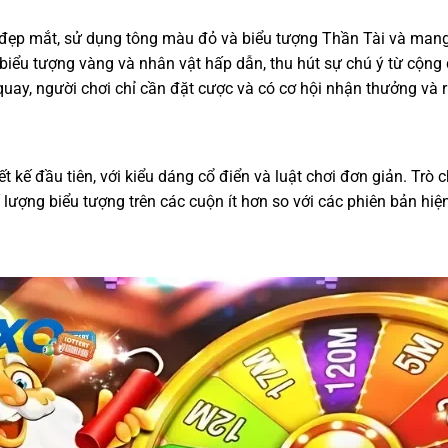
 đẹp mắt, sử dụng tông màu đỏ và biểu tượng Thần Tài và mang
c biểu tượng vàng và nhân vật hấp dẫn, thu hút sự chú ý từ cộng
uay, người chơi chỉ cần đặt cược và có cơ hội nhận thưởng và rú
ết kế đầu tiên, với kiểu dáng cổ điển và luật chơi đơn giản. Trò 
lượng biểu tượng trên các cuộn ít hơn so với các phiên bản hiện