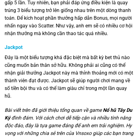
gấp 5 lần. Tuy nhiên, bạn phải đáp ứng điều kiện là quay
trúng 3 biểu tượng trở lên giống nhau trên một dòng thanh
toán. Để kích hoạt phần thưởng hấp dẫn Bonus, mọi người
nhấn ngay vào Scatter. Như vậy, anh em sẽ có nhiều cơ hội
nhận thưởng mà không cần thao tác quá nhiều.
Jackpot
Đây là một biểu tượng khá đặc biệt mà bất kỳ bet thủ nào
cũng muốn bản thân sở hữu. Không phải ai cũng có thể
nhận giải thưởng Jackpot này mà thỉnh thoảng mới có một
thành viên đạt được. Jackpot sẽ giúp người chơi mang về
số tiền bội thu và có thể làm giàu chỉ trong một lần quay
hũ.
Bài viết trên đã giới thiệu tổng quan về game
Nổ hũ Tây Du
Ký
đình đám. Với cách chơi dễ tiếp cận và nhiều tính năng
độc đáo, đây là tựa game đáng để anh em trải nghiệm. Hy
vọng với những chia sẻ trên của Vnsoxo giúp các bạn trang