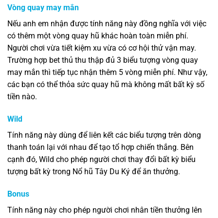
Vòng quay may mắn
Nếu anh em nhận được tính năng này đồng nghĩa với việc
có thêm một vòng quay hũ khác hoàn toàn miễn phí.
Người chơi vừa tiết kiệm xu vừa có cơ hội thử vận may.
Trường hợp bet thủ thu thập đủ 3 biểu tượng vòng quay
may mắn thì tiếp tục nhận thêm 5 vòng miễn phí. Như vậy,
các bạn có thể thỏa sức quay hũ mà không mất bất kỳ số
tiền nào.
Wild
Tính năng này dùng để liên kết các biểu tượng trên dòng
thanh toán lại với nhau để tạo tổ hợp chiến thắng. Bên
cạnh đó, Wild cho phép người chơi thay đổi bất kỳ biểu
tượng bất kỳ trong Nổ hũ Tây Du Ký để ăn thưởng.
Bonus
Tính năng này cho phép người chơi nhân tiền thưởng lên