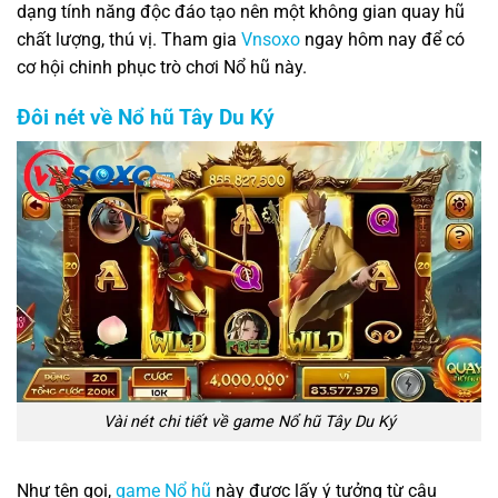
dạng tính năng độc đáo tạo nên một không gian quay hũ
chất lượng, thú vị. Tham gia
Vnsoxo
ngay hôm nay để có
cơ hội chinh phục trò chơi Nổ hũ này.
Đôi nét về Nổ hũ Tây Du Ký
Vài nét chi tiết về game Nổ hũ Tây Du Ký
Như tên gọi,
game Nổ hũ
này được lấy ý tưởng từ câu