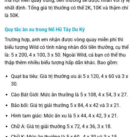
mà hội viên quay trúng, tiền thưởng sẽ được nhân với tỷ lệ
nhất định. Tổng giá trị thưởng có thể 2K, 10K và thậm chí
là 50K.
Quy tắc ăn xu trong Nổ Hũ Tây Du Ký
Trường hợp, anh em nhận được vòng quay miễn phí thì
biểu tượng Wild có tính năng nhân đôi tiền thưởng, cụ thể
là: 5 x 200, 4 x 100, 3 x 50. Ngoài Wild, cá bạn có thể thu
thập thêm nhiều biểu tượng hấp dẫn khác. Bao gồm:
Quạt ba tiêu: Giá trị thưởng ưu ái 5 x 120, 4 x 60 và 3 x
30.
Cào Bát Giới: Mức ăn thưởng là 5 x 108, 4 x 54, 3 x 27.
Bảo bối: Giá trị giải thưởng 5 x 84, 4 x 42 và 3 x 21.
Hình tam giác: Mức ăn xu là 5 x 44, 4 x 42, 3 x 21.
Chữ A: Giá trị giải thưởng 5 x 72, 4 x 36, 3 x 18.
Chữ K: Mức ăn thưởng là 5 x 60, 4 x 30 và 3 x 15.