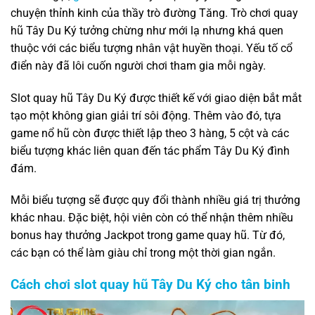
chuyện thỉnh kinh của thầy trò đường Tăng. Trò chơi quay
hũ Tây Du Ký tưởng chừng như mới lạ nhưng khá quen
thuộc với các biểu tượng nhân vật huyền thoại. Yếu tố cổ
điển này đã lôi cuốn người chơi tham gia mỗi ngày.
Slot quay hũ Tây Du Ký được thiết kế với giao diện bắt mắt
tạo một không gian giải trí sôi động. Thêm vào đó, tựa
game nổ hũ còn được thiết lập theo 3 hàng, 5 cột và các
biểu tượng khác liên quan đến tác phẩm Tây Du Ký đình
đám.
Mỗi biểu tượng sẽ được quy đổi thành nhiều giá trị thưởng
khác nhau. Đặc biệt, hội viên còn có thể nhận thêm nhiều
bonus hay thưởng Jackpot trong game quay hũ. Từ đó,
các bạn có thể làm giàu chỉ trong một thời gian ngắn.
Cách chơi slot quay hũ Tây Du Ký cho tân binh