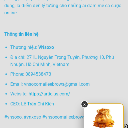
dụng, là điểm đến lý tưởng cho những ai đam mê cá cược
online.
Thông tin liên hệ
Thương hiệu:
VNsoxo
Địa chỉ: 271L Nguyễn Trọng Tuyển, Phường 10, Phú
Nhuận, Hồ Chí Minh, Vietnam
Phone: 0894538473
Email:
vnsoxomaileebrows@gmail.com
Website:
https://artic.us.com/
CEO:
Lê Trần Chí Kiên
×
#vnsoxo, #vnxoso #vnsoxomaileebrows