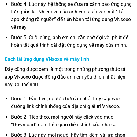
Bước 4: Lúc này, hệ thống sẽ đưa ra cảnh báo ứng dụng
từ nguồn lạ. Nhiệm vụ của anh em là ấn vào nút “Tải
app không rõ nguồn” để tiến hành tải ứng dụng VNsoxo
về máy.
Bước 5: Cuối cùng, anh em chỉ cần chờ đợi vài phút để
hoàn tất quá trình cài đặt ứng dụng về máy của mình.
Cách tải ứng dụng VNsoxo về máy tính
Đây cũng được xem là một trong những phương thức tải
app VNsoxo được đông đảo anh em yêu thích nhất hiện
nay. Cụ thể như:
Bước 1: Đầu tiên, người chơi cần phải truy cập vào
đường link chính thống của địa chỉ giải trí VNsoxo.
Bước 2: Tiếp theo, mọi người hãy click vào mục
“Download” nằm trên giao diện chính của nhà cái.
Bước 3: Lúc này, mọi người hãy tìm kiếm và lựa chọn