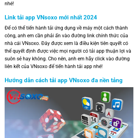
nhé!
Link tải app VNsoxo mới nhất 2024
Để có thể tiến hành tải ứng dụng về máy một cách thành
công, anh em cần phải ấn vào đường link chính thức của
nhà cái VNsoxo. Đây được xem là điều kiện tiên quyết có
thể quyết định được việc mọi người có tải app thuận lợi và
suôn sẻ hay không. Cho nên, anh em hãy click vào đường
liên kết của VNsoxo để tiến hành tải app nhé!
Hướng dẫn cách tải app VNsoxo đa nền tảng