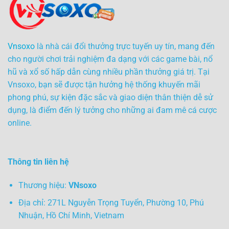
Vnsoxo
là nhà cái đổi thưởng trực tuyến uy tín, mang đến
cho người chơi trải nghiệm đa dạng với các game bài, nổ
hũ và xổ số hấp dẫn cùng nhiều phần thưởng giá trị. Tại
Vnsoxo, bạn sẽ được tận hưởng hệ thống khuyến mãi
phong phú, sự kiện đặc sắc và giao diện thân thiện dễ sử
dụng, là điểm đến lý tưởng cho những ai đam mê cá cược
online.
Thông tin liên hệ
Thương hiệu:
VNsoxo
Địa chỉ: 271L Nguyễn Trọng Tuyển, Phường 10, Phú
Nhuận, Hồ Chí Minh, Vietnam