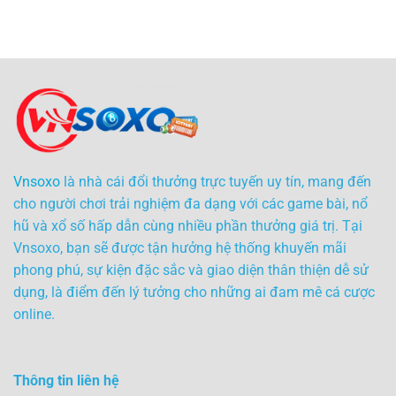
Vnsoxo
là nhà cái đổi thưởng trực tuyến uy tín, mang đến
cho người chơi trải nghiệm đa dạng với các game bài, nổ
hũ và xổ số hấp dẫn cùng nhiều phần thưởng giá trị. Tại
Vnsoxo, bạn sẽ được tận hưởng hệ thống khuyến mãi
phong phú, sự kiện đặc sắc và giao diện thân thiện dễ sử
dụng, là điểm đến lý tưởng cho những ai đam mê cá cược
online.
Thông tin liên hệ