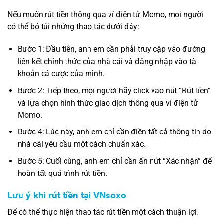
Nếu muốn rút tiền thông qua ví điện tử Momo, mọi người
có thể bỏ túi những thao tác dưới đây:
Bước 1: Đầu tiên, anh em cần phải truy cập vào đường
liên kết chính thức của nhà cái và đăng nhập vào tài
khoản cá cược của mình.
Bước 2: Tiếp theo, mọi người hãy click vào nút “Rút tiền”
và lựa chọn hình thức giao dịch thông qua ví điện tử
Momo.
Bước 4: Lúc này, anh em chỉ cần điền tất cả thông tin do
nhà cái yêu cầu một cách chuẩn xác.
Bước 5: Cuối cùng, anh em chỉ cần ấn nút “Xác nhận” để
hoàn tất quá trình rút tiền.
Lưu ý khi rút tiền tại VNsoxo
Để có thể thực hiện thao tác rút tiền một cách thuận lợi,