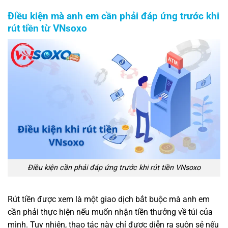
Điều kiện mà anh em cần phải đáp ứng trước khi
rút tiền từ VNsoxo
Điều kiện cần phải đáp ứng trước khi rút tiền VNsoxo
Rút tiền được xem là một giao dịch bắt buộc mà anh em
cần phải thực hiện nếu muốn nhận tiền thưởng về túi của
mình. Tuy nhiên, thao tác này chỉ được diễn ra suôn sẻ nếu