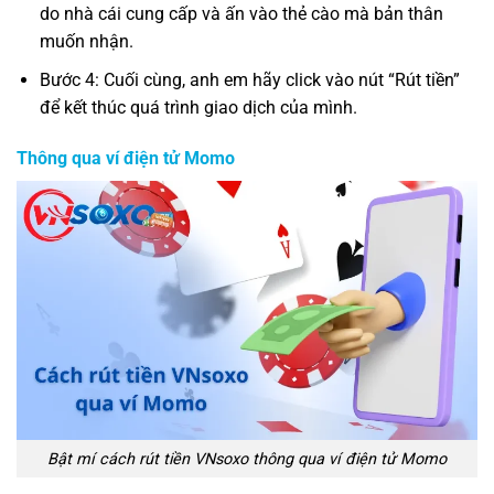
do nhà cái cung cấp và ấn vào thẻ cào mà bản thân
muốn nhận.
Bước 4: Cuối cùng, anh em hãy click vào nút “Rút tiền”
để kết thúc quá trình giao dịch của mình.
Thông qua ví điện tử Momo
Bật mí cách rút tiền VNsoxo thông qua ví điện tử Momo