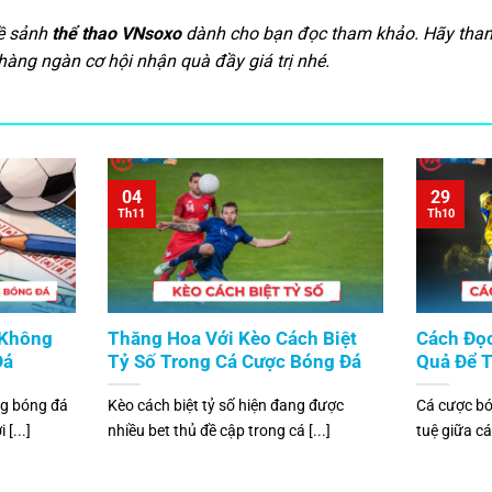
về sảnh
thể thao VNsoxo
dành cho bạn đọc tham khảo. Hãy tham 
hàng ngàn cơ hội nhận quà đầy giá trị nhé.
04
29
Th11
Th10
 Không
Thăng Hoa Với Kèo Cách Biệt
Cách Đọ
Đá
Tỷ Số Trong Cá Cược Bóng Đá
Quả Để T
ng bóng đá
Kèo cách biệt tỷ số hiện đang được
Cá cược bó
[...]
nhiều bet thủ đề cập trong cá [...]
tuệ giữa cá