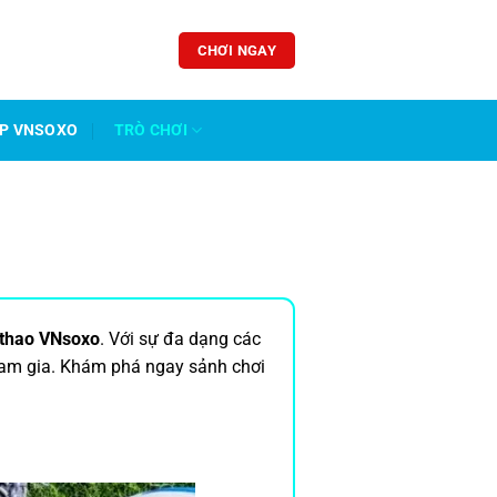
CHƠI NGAY
PP VNSOXO
TRÒ CHƠI
 thao VNsoxo
. Với sự đa dạng các
tham gia. Khám phá ngay sảnh chơi