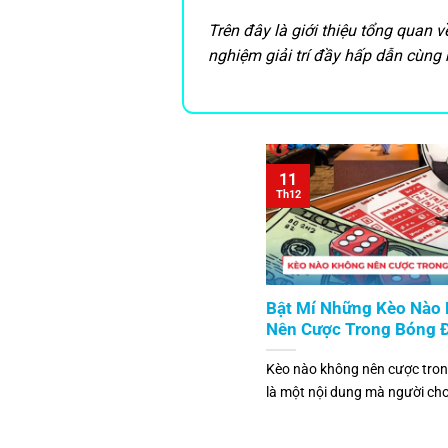
Trên đây là giới thiệu tổng quan 
nghiệm giải trí đầy hấp dẫn cùng 
11
Th12
Bật Mí Những Kèo Nào
Nên Cược Trong Bóng 
Kèo nào không nên cược tro
là một nội dung mà người chơi 