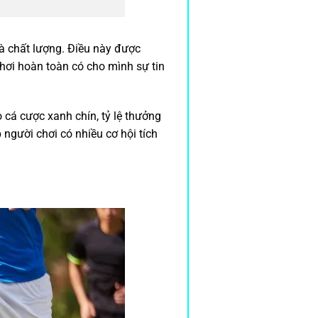
và chất lượng. Điều này được
hơi hoàn toàn có cho mình sự tin
 cá cược xanh chín, tỷ lệ thưởng
người chơi có nhiều cơ hội tích