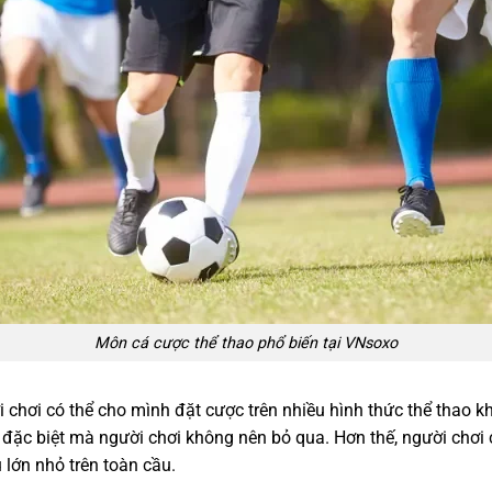
Môn cá cược thể thao phổ biến tại VNsoxo
 chơi có thể cho mình đặt cược trên nhiều hình thức thể thao 
đặc biệt mà người chơi không nên bỏ qua. Hơn thế, người chơi 
 lớn nhỏ trên toàn cầu.