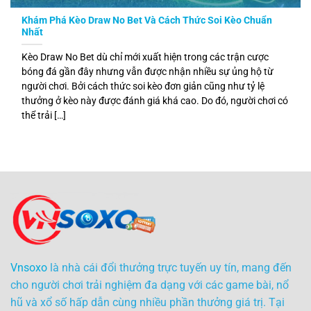
Khám Phá Kèo Draw No Bet Và Cách Thức Soi Kèo Chuẩn
Nhất
Kèo Draw No Bet dù chỉ mới xuất hiện trong các trận cược
bóng đá gần đây nhưng vẫn được nhận nhiều sự ủng hộ từ
người chơi. Bởi cách thức soi kèo đơn giản cũng như tỷ lệ
thưởng ở kèo này được đánh giá khá cao. Do đó, người chơi có
thể trải […]
Vnsoxo
là nhà cái đổi thưởng trực tuyến uy tín, mang đến
cho người chơi trải nghiệm đa dạng với các game bài, nổ
hũ và xổ số hấp dẫn cùng nhiều phần thưởng giá trị. Tại