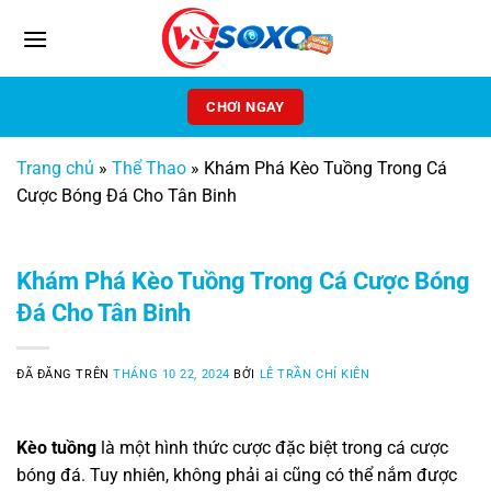
Chuyển
đến
nội
dung
CHƠI NGAY
Trang chủ
»
Thể Thao
»
Khám Phá Kèo Tuồng Trong Cá
Cược Bóng Đá Cho Tân Binh
Khám Phá Kèo Tuồng Trong Cá Cược Bóng
Đá Cho Tân Binh
ĐÃ ĐĂNG TRÊN
THÁNG 10 22, 2024
BỞI
LÊ TRẦN CHÍ KIÊN
Kèo tuồng
là một hình thức cược đặc biệt trong cá cược
bóng đá. Tuy nhiên, không phải ai cũng có thể nắm được