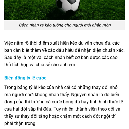
Cách nhận ra kèo tuồng cho người mới nhập môn
Việc nắm rõ thời điểm xuất hiện kèo dụ vẫn chưa đủ, các
bạn cần biết thêm về các dấu hiệu để nhận diện chuẩn xác.
Sau đây là một vài cách nhận biết cơ bản được các cao
thủ tích hợp và chia sẻ cho anh em.
Biến động tỷ lệ cược
Trong bảng tỷ lệ kèo của nhà cái có những thay đổi nhỏ
mà người chơi không nhận thấy. Nguyên nhân là do biến
động của thị trường cá cược bóng đá hay tình hình thực tế
của hai đội sắp thi đấu. Tuy nhiên, thành viên theo dõi và
thấy sự thay đổi tăng hoặc chậm một cách đột ngột thì
phải thận trọng.