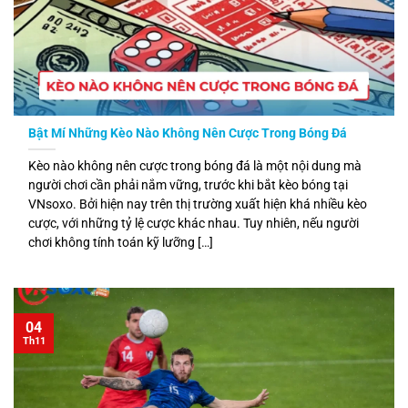
Bật Mí Những Kèo Nào Không Nên Cược Trong Bóng Đá
Kèo nào không nên cược trong bóng đá là một nội dung mà
người chơi cần phải nắm vững, trước khi bắt kèo bóng tại
VNsoxo. Bởi hiện nay trên thị trường xuất hiện khá nhiều kèo
cược, với những tỷ lệ cược khác nhau. Tuy nhiên, nếu người
chơi không tính toán kỹ lưỡng […]
04
Th11