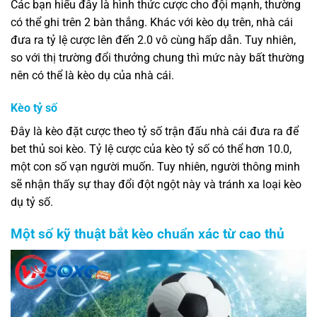
Các bạn hiểu đây là hình thức cược cho đội mạnh, thường
có thể ghi trên 2 bàn thắng. Khác với kèo dụ trên, nhà cái
đưa ra tỷ lệ cược lên đến 2.0 vô cùng hấp dẫn. Tuy nhiên,
so với thị trường đổi thưởng chung thì mức này bất thường
nên có thể là kèo dụ của nhà cái.
Kèo tỷ số
Đây là kèo đặt cược theo tỷ số trận đấu nhà cái đưa ra để
bet thủ soi kèo. Tỷ lệ cược của kèo tỷ số có thể hơn 10.0,
một con số vạn người muốn. Tuy nhiên, người thông minh
sẽ nhận thấy sự thay đổi đột ngột này và tránh xa loại kèo
dụ tỷ số.
Một số kỹ thuật bắt kèo chuẩn xác từ cao thủ