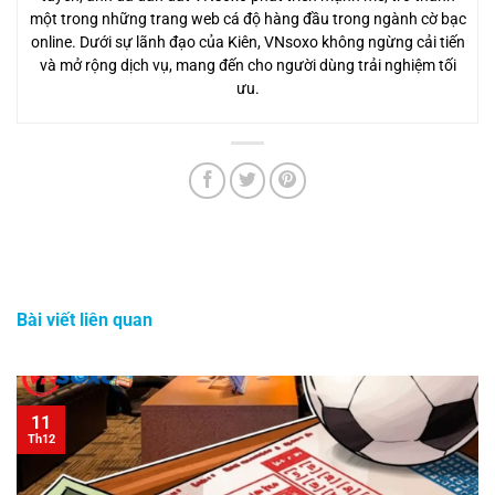
một trong những trang web cá độ hàng đầu trong ngành cờ bạc
online. Dưới sự lãnh đạo của Kiên, VNsoxo không ngừng cải tiến
và mở rộng dịch vụ, mang đến cho người dùng trải nghiệm tối
ưu.
Bài viết liên quan
11
Th12