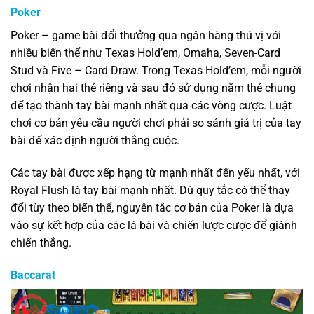
Poker
Poker – game bài đổi thưởng qua ngân hàng thú vị với
nhiều biến thể như Texas Hold’em, Omaha, Seven-Card
Stud và Five – Card Draw. Trong Texas Hold’em, mỗi người
chơi nhận hai thẻ riêng và sau đó sử dụng năm thẻ chung
để tạo thành tay bài mạnh nhất qua các vòng cược. Luật
chơi cơ bản yêu cầu người chơi phải so sánh giá trị của tay
bài để xác định người thắng cuộc.
Các tay bài được xếp hạng từ mạnh nhất đến yếu nhất, với
Royal Flush là tay bài mạnh nhất. Dù quy tắc có thể thay
đổi tùy theo biến thể, nguyên tắc cơ bản của Poker là dựa
vào sự kết hợp của các lá bài và chiến lược cược để giành
chiến thắng.
Baccarat