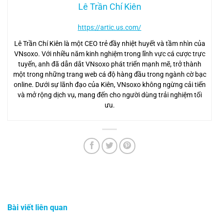
Lê Trần Chí Kiên
https://artic.us.com/
Lê Trần Chí Kiên là một CEO trẻ đầy nhiệt huyết và tầm nhìn của
VNsoxo. Với nhiều năm kinh nghiệm trong lĩnh vực cá cược trực
tuyến, anh đã dẫn dắt VNsoxo phát triển mạnh mẽ, trở thành
một trong những trang web cá độ hàng đầu trong ngành cờ bạc
online. Dưới sự lãnh đạo của Kiên, VNsoxo không ngừng cải tiến
và mở rộng dịch vụ, mang đến cho người dùng trải nghiệm tối
ưu.
Bài viết liên quan