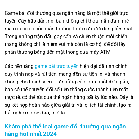
Game bài đổi thưởng qua ngân hàng là một thế giới trực
tuyến đầy hấp dẫn, nơi bạn không chỉ thỏa mãn đam mê
mà còn có cơ hội nhận thưởng thực sự dưới dạng tiền mặt.
Trong những trận đấu gay cấn và chiến thuật, mỗi chiến
thắng không chỉ là niềm vui mà còn là cơ hội để đổi lấy
phần thưởng bằng tiền mặt thông qua máy ATM.
Các nền tảng
game bài trực tuyến
hiện đại đã tinh chỉnh
quy trình nạp và rút tiền, mang đến sự tiện lợi và nhanh
chóng cho thành viên. Từ những cú click chuột đơn giản,
bạn có thể chuyển đổi số tiền thắng cuộc thành tiền mặt
thực tế, có thể rút qua thẻ ngân hàng bất kỳ lúc nào. Đây là
sự kết hợp hoàn hảo giữa giải trí và lợi ích tài chính, tạo ra
trải nghiệm độc đáo, mới lạ.
Khám phá thể loại game đổi thưởng qua ngân
hàng hot nhất 2024