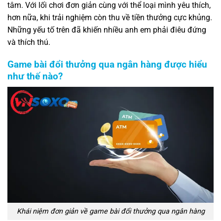
tâm. Với lối chơi đơn giản cùng với thể loại mình yêu thích,
hơn nữa, khi trải nghiệm còn thu về tiền thưởng cực khủng.
Những yếu tố trên đã khiến nhiều anh em phải điêu đứng
và thích thú.
Game bài đổi thưởng qua ngân hàng được hiểu
như thế nào?
Khái niệm đơn giản về game bài đổi thưởng qua ngân hàng