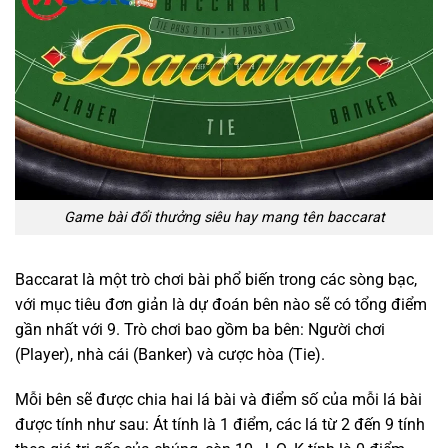
Game bài đổi thưởng siêu hay mang tên baccarat
Baccarat là một trò chơi bài phổ biến trong các sòng bạc,
với mục tiêu đơn giản là dự đoán bên nào sẽ có tổng điểm
gần nhất với 9. Trò chơi bao gồm ba bên: Người chơi
(Player), nhà cái (Banker) và cược hòa (Tie).
Mỗi bên sẽ được chia hai lá bài và điểm số của mỗi lá bài
được tính như sau: Át tính là 1 điểm, các lá từ 2 đến 9 tính