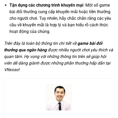
Tận dụng các chương trình khuyến mại
: Một số game
bài đổi thưởng cung cấp khuyến mãi hoặc tiền thưởng
cho người chơi. Tuy nhiên, hãy chắc chắn rằng các yêu
cầu về khuyến mãi là hợp lý và bạn hiểu rõ cách thức
hoạt động của chúng.
Trên đây là toàn bộ thông tin chi tiết về
game bài đổi
thưởng qua ngân hàng
được nhiều người chơi yêu thích và
quan tâm. Hy vọng với những thông tin trên sẽ giúp hội
viên dễ dàng giành được những phần thưởng hấp dẫn tại
VNxoso!