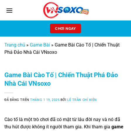
Chuyển
đến
nội
dung
CHƠI NGAY
Trang chủ
»
Game Bài
»
Game Bài Cào Tố | Chiến Thuật
Phá Đảo Nhà Cái VNsoxo
Game Bài Cào Tố | Chiến Thuật Phá Đảo
Nhà Cái VNsoxo
ĐÃ ĐĂNG TRÊN
THÁNG 1 19, 2025
BỞI
LÊ TRẦN CHÍ KIÊN
Cào tố là một trò chơi đã có mặt từ lâu đời nay và nó đã
thu hút được không ít người tham gia. Khi tham gia
game