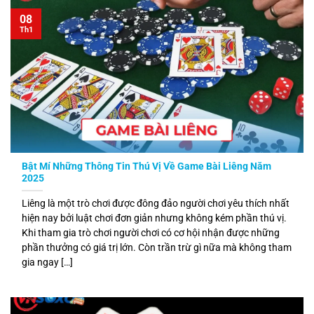
08
Th1
Bật Mí Những Thông Tin Thú Vị Về Game Bài Liêng Năm
2025
Liêng là một trò chơi được đông đảo người chơi yêu thích nhất
hiện nay bởi luật chơi đơn giản nhưng không kém phần thú vị.
Khi tham gia trò chơi người chơi có cơ hội nhận được những
phần thưởng có giá trị lớn. Còn trần trừ gì nữa mà không tham
gia ngay […]