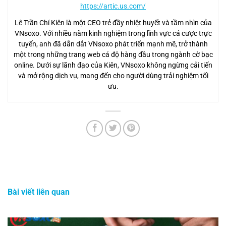
https://artic.us.com/
Lê Trần Chí Kiên là một CEO trẻ đầy nhiệt huyết và tầm nhìn của
VNsoxo. Với nhiều năm kinh nghiệm trong lĩnh vực cá cược trực
tuyến, anh đã dẫn dắt VNsoxo phát triển mạnh mẽ, trở thành
một trong những trang web cá độ hàng đầu trong ngành cờ bạc
online. Dưới sự lãnh đạo của Kiên, VNsoxo không ngừng cải tiến
và mở rộng dịch vụ, mang đến cho người dùng trải nghiệm tối
ưu.
Bài viết liên quan