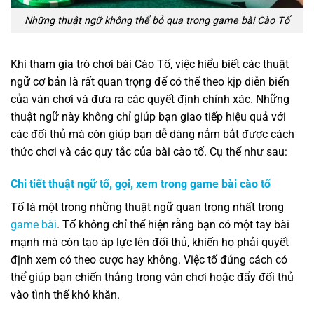
Những thuật ngữ không thể bỏ qua trong game bài Cào Tố
Khi tham gia trò chơi bài Cào Tố, việc hiểu biết các thuật
ngữ cơ bản là rất quan trọng để có thể theo kịp diễn biến
của ván chơi và đưa ra các quyết định chính xác. Những
thuật ngữ này không chỉ giúp bạn giao tiếp hiệu quả với
các đối thủ mà còn giúp bạn dễ dàng nắm bắt được cách
thức chơi và các quy tắc của bài cào tố. Cụ thể như sau:
Chi tiết thuật ngữ tố, gọi, xem trong game bài cào tố
Tố là một trong những thuật ngữ quan trọng nhất trong
game bài
. Tố không chỉ thể hiện rằng bạn có một tay bài
mạnh mà còn tạo áp lực lên đối thủ, khiến họ phải quyết
định xem có theo cược hay không. Việc tố đúng cách có
thể giúp bạn chiến thắng trong ván chơi hoặc đẩy đối thủ
vào tình thế khó khăn.