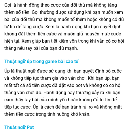
Gọi là hành động theo cược của đối thủ mà không tăng
thêm số tiền. Gọi thường được sử dụng khi bạn muốn xem
bài của đối thủ mà không muốn tố thêm hoặc không có đủ
tự tin để tăng cược. Xem là hành động khi bạn quyết định
không đặt thêm tiền cược và muốn giữ nguyên mức cược
hiện tại. Xem giúp bạn tiết kiệm vốn trong khi vẫn có cơ hội
thắng nếu tay bài của bạn đủ mạnh.
Thuật ngữ úp trong game bài cào tố
Úp là thuật ngữ được sử dụng khi bạn quyết định bỏ cuộc
và không tiếp tục tham gia vào ván chơi. Khi bạn úp, bạn
mất tất cả số tiền cược đã đặt vào pot và không có cơ hội
thắng ván chơi đó. Hành động này thường xảy ra khi bạn
cảm thấy tay bài của mình yếu hoặc không đủ tự tin để
tiếp tục cược. Úp là cách để bạn tránh rủi ro và không mất
thêm tiền cược trong tình huống khó khăn.
Thuật ngữ Pot