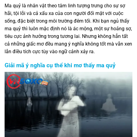
Ma quỷ là nhân vật theo tâm linh tượng trưng cho sự sợ
hãi, tội lỗi và cả xấu xa của con người đối mặt với cuộc
sống, đặc biệt trong môi trường đêm tối. Khi bạn ngủ thấy
ma quỷ thì luôn mặc định nó là ác mộng, một sự hoảng sợ,
tiêu cực ảnh hưởng trong tương lai. Nhưng không hẳn tất
cả những giấc mơ đều mang ý nghĩa không tốt mà vẫn xen
lẫn điều tích cực tùy vào ngữ cảnh xảy ra.
Giải mã ý nghĩa cụ thể khi mơ thấy ma quỷ