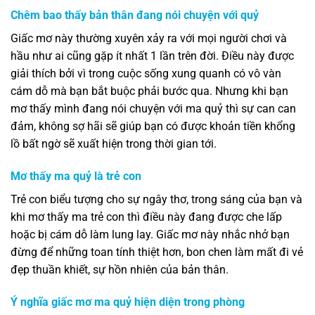
Chêm bao thấy bản thân đang nói chuyện với quỷ
Giấc mơ này thường xuyên xảy ra với mọi người chơi và
hầu như ai cũng gặp ít nhất 1 lần trên đời. Điều này được
giải thích bởi vì trong cuộc sống xung quanh có vô vàn
cám dỗ mà bạn bắt buộc phải bước qua. Nhưng khi bạn
mơ thấy mình đang nói chuyện với ma quỷ thì sự can can
đảm, không sợ hãi sẽ giúp bạn có được khoản tiền khổng
lồ bất ngờ sẽ xuất hiện trong thời gian tới.
Mơ thấy ma quỷ là trẻ con
Trẻ con biểu tượng cho sự ngây thơ, trong sáng của bạn và
khi mơ thấy ma trẻ con thì điều này đang được che lấp
hoặc bị cám dỗ làm lung lay. Giấc mơ này nhắc nhở bạn
đừng để những toan tính thiệt hơn, bon chen làm mất đi vẻ
đẹp thuần khiết, sự hồn nhiên của bản thân.
Ý nghĩa giấc mơ ma quỷ hiện diện trong phòng