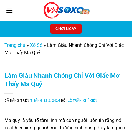
Chuyển
đến
nội
dung
CHƠI NGAY
Trang chủ
»
Xổ Số
»
Làm Giàu Nhanh Chóng Chỉ Với Giấc
Mơ Thấy Ma Quỷ
Làm Giàu Nhanh Chóng Chỉ Với Giấc Mơ
Thấy Ma Quỷ
ĐÃ ĐĂNG TRÊN
THÁNG 12 2, 2024
BỞI
LÊ TRẦN CHÍ KIÊN
Ma quỷ là yếu tố tâm linh mà con người luôn tin rằng nó
xuất hiện xung quanh môi trường sinh sống. Đây là nguồn