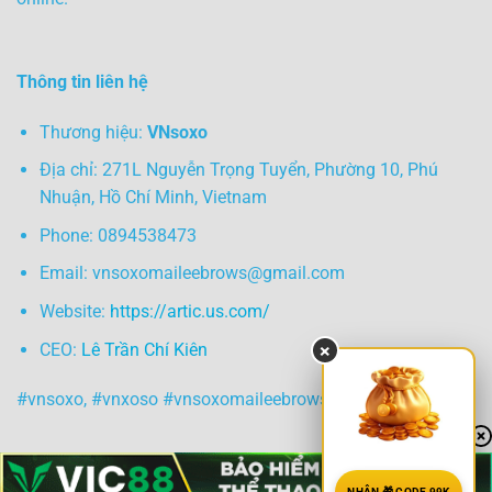
Thông tin liên hệ
Thương hiệu:
VNsoxo
Địa chỉ: 271L Nguyễn Trọng Tuyển, Phường 10, Phú
Nhuận, Hồ Chí Minh, Vietnam
Phone: 0894538473
Email:
vnsoxomaileebrows@gmail.com
Website:
https://artic.us.com/
CEO:
Lê Trần Chí Kiên
×
#vnsoxo, #vnxoso #vnsoxomaileebrows
NHẬN 🎁 CODE 99K